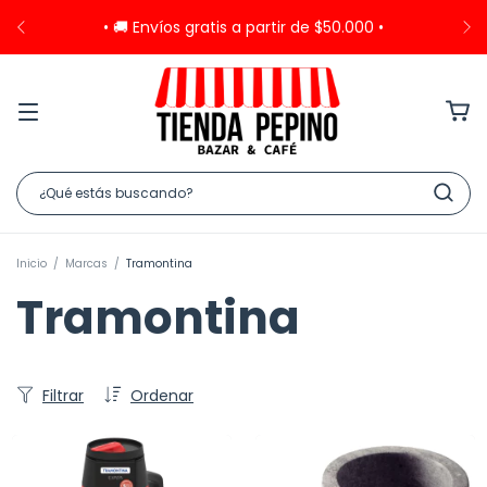
• 🚚 Envíos gratis a partir de $50.000 •
Inicio
/
Marcas
/
Tramontina
Tramontina
Filtrar
Ordenar