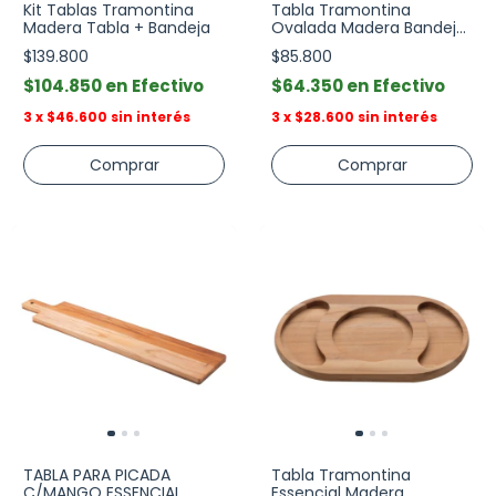
Kit Tablas Tramontina
Tabla Tramontina
Madera Tabla + Bandeja
Ovalada Madera Bandeja
Servir
$139.800
$85.800
$104.850
Efectivo
$64.350
Efectivo
3
x
$46.600
sin interés
3
x
$28.600
sin interés
TABLA PARA PICADA
Tabla Tramontina
C/MANGO ESSENCIAL
Essencial Madera