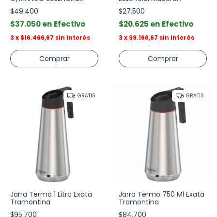
70x15x1,8 cm
Copetinero
$49.400
$27.500
$37.050
Efectivo
$20.625
Efectivo
3
x
$16.466,67
sin interés
3
x
$9.166,67
sin interés
GRATIS
GRATIS
Jarra Termo 1 Litro Exata
Jarra Termo 750 Ml Exata
Tramontina
Tramontina
$95.700
$84.700