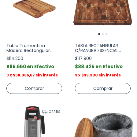
Tabla Tramontina
TABLA RECTANGULAR
Madera Rectangular
C/RANURA ESSENCIAL
40x30 cm
50x38x4 cm
$114.200
$117.900
$85.650
Efectivo
$88.425
Efectivo
3
x
$38.066,67
sin interés
3
x
$39.300
sin interés
GRATIS