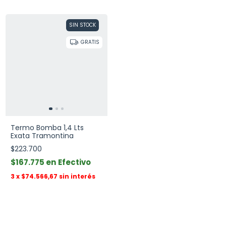
SIN STOCK
GRATIS
Termo Bomba 1,4 Lts
Exata Tramontina
$223.700
$167.775
Efectivo
3
x
$74.566,67
sin interés