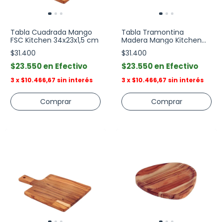
Tabla Cuadrada Mango
Tabla Tramontina
FSC Kitchen 34x23x1,5 cm
Madera Mango Kitchen
48x19 cm
$31.400
$31.400
$23.550
Efectivo
$23.550
Efectivo
3
x
$10.466,67
sin interés
3
x
$10.466,67
sin interés