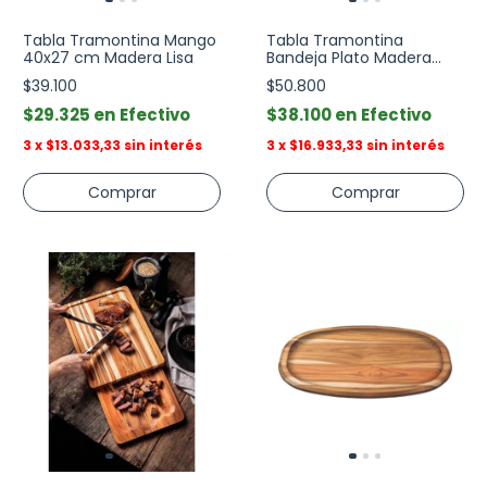
Tabla Tramontina Mango
Tabla Tramontina
40x27 cm Madera Lisa
Bandeja Plato Madera
Servir
$39.100
$50.800
$29.325
Efectivo
$38.100
Efectivo
3
x
$13.033,33
sin interés
3
x
$16.933,33
sin interés