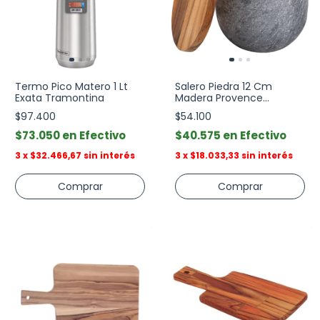
Termo Pico Matero 1 Lt
Salero Piedra 12 Cm
Exata Tramontina
Madera Provence
Tramontina
$97.400
$54.100
$73.050
Efectivo
$40.575
Efectivo
3
x
$32.466,67
sin interés
3
x
$18.033,33
sin interés