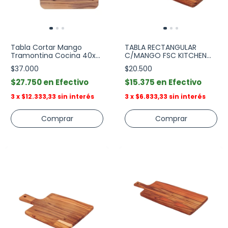
Tabla Cortar Mango
TABLA RECTANGULAR
Tramontina Cocina 40x21
C/MANGO FSC KITCHEN
Cm
30x15x1,5 cm
$37.000
$20.500
$27.750
Efectivo
$15.375
Efectivo
3
x
$12.333,33
sin interés
3
x
$6.833,33
sin interés