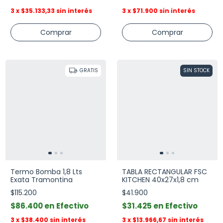
3
x
$35.133,33
sin interés
3
x
$71.900
sin interés
GRATIS
SIN STOCK
Termo Bomba 1,8 Lts
TABLA RECTANGULAR FSC
Exata Tramontina
KITCHEN 40x27x1,8 cm
$115.200
$41.900
$86.400
Efectivo
$31.425
Efectivo
3
x
$38.400
sin interés
3
x
$13.966,67
sin interés