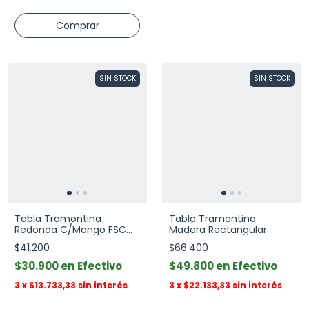
SIN STOCK
SIN STOCK
Tabla Tramontina
Tabla Tramontina
Redonda C/Mango FSC
Madera Rectangular
Kitchen 40x30x1,8 cm
50x18 Cm
$41.200
$66.400
$30.900
Efectivo
$49.800
Efectivo
3
x
$13.733,33
sin interés
3
x
$22.133,33
sin interés